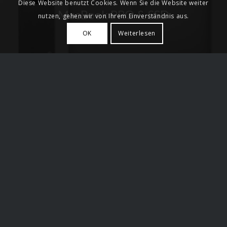
Diese Website benutzt Cookies. Wenn Sie die Website weiter
MacBook PRO & SSD
nutzen, gehen wir von Ihrem Einverständnis aus.
OK
Weiterlesen
Anschrift
FSV Beichlingen e.V.
Vorsitzender: Andreas Bauer
Straße der Einheit 179
D-99625 Beichlingen