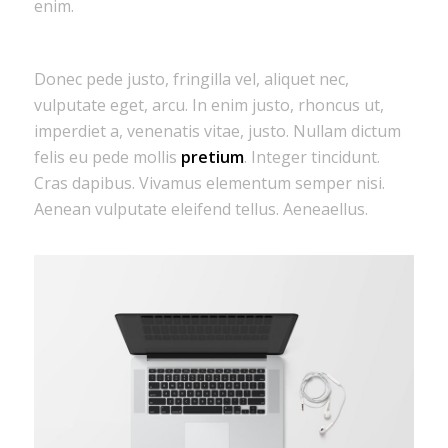
enim.
Donec pede justo, fringilla vel, aliquet nec,
vulputate eget, arcu. In enim justo, rhoncus ut,
imperdiet a, venenatis vitae, justo. Nullam dictum
felis eu pede mollis
pretium
. Integer tincidunt.
Cras dapibus. Vivamus elementum semper nisi.
Aenean vulputate eleifend tellus. Aeneaellus.