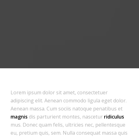
Lorem ipsum dolor sit amet, consectetuer
adipiscing elit. Aenean commodo ligula eget dolor.
Aenean massa. Cum sociis natoque penatibus et
magnis
dis parturient montes, nascetur
ridiculus
mus. Donec quam felis, ultricies nec, pellentesque
eu, pretium quis, sem. Nulla consequat massa quis